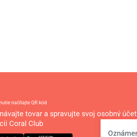
nutie načítajte QR kód
návajte tovar a spravujte svoj osobný účet
cii Coral Club
Oznámen