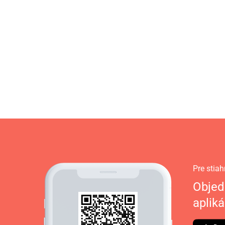
Pre stiah
Objed
apliká