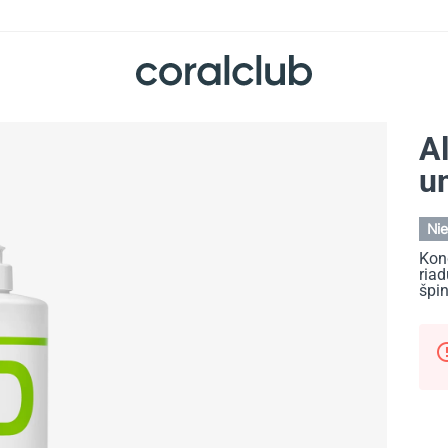
Al
u
Nie
Kon
ria
špin