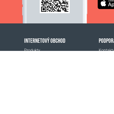
INTERNETOVÝ OBCHOD
PODPOR
Produkty
Kontakt
Platba za objednávky
Často kl
Spôsoby doručenia
Kde kúpi
Vrátenie
Kalkulačka dopravy
Mapa webovej stránky