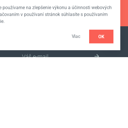
e používame na zlepšenie výkonu a účinnosti webových
račovaním v používaní stránok súhlasíte s používaním
ie.
Viac
OK
ODOBERAŤ NOVINKY
VÝBER INTERNETOVÉHO OBCHODU