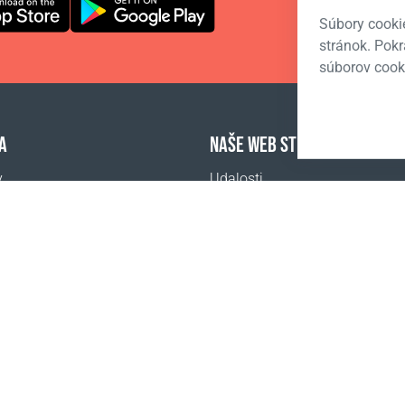
Súbory cooki
stránok. Pok
súborov cook
A
NAŠE WEB STRÁNKY
y
Udalosti
adené otázky
Coral Business Academy
ť