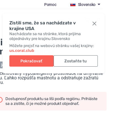
Pomoc
Slovensko
Prihlásiť sa
Zistili sme, že sa nachádzate v
krajine USA
Nachádzate sa na stránke, ktorá prijíma
objednávky pre krajinu Slovensko
ive D Prostriedok na
Môžete prejsť na webovú stránku vašej krajiny:
mývanie riadu
us.coral.club
Pokračovať
Zostaňte tu
 je skladom
centrovaný hypoalergénny prostriedok na umývanie
du. Ľahko rozpúšťa mastnotu a odstraňuje zažratú
u.
Dostupnosť produktu sa líši podľa regiónu. Prihláste
sa a zistite, či je možné produkt objednať.