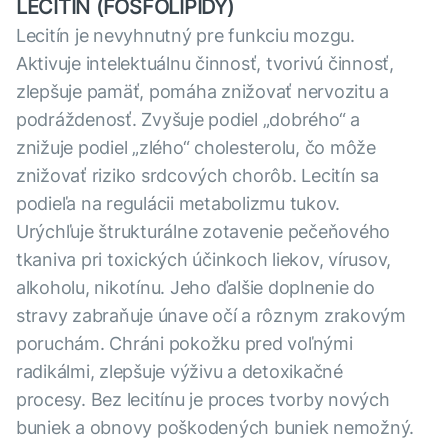
LECITÍN (FOSFOLIPIDY)
Lecitín je nevyhnutný pre funkciu mozgu.
Aktivuje intelektuálnu činnosť, tvorivú činnosť,
zlepšuje pamäť, pomáha znižovať nervozitu a
podráždenosť. Zvyšuje podiel „dobrého“ a
znižuje podiel „zlého“ cholesterolu, čo môže
znižovať riziko srdcových chorôb. Lecitín sa
podieľa na regulácii metabolizmu tukov.
Urýchľuje štrukturálne zotavenie pečeňového
tkaniva pri toxických účinkoch liekov, vírusov,
alkoholu, nikotínu. Jeho ďalšie doplnenie do
stravy zabraňuje únave očí a rôznym zrakovým
poruchám. Chráni pokožku pred voľnými
radikálmi, zlepšuje výživu a detoxikačné
procesy. Bez lecitínu je proces tvorby nových
buniek a obnovy poškodených buniek nemožný.