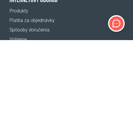
Produkty
Platba za objednávky
Spôsoby doručenia
Vrátenie
Kalkulačka dopravy
Mapa webovej stránky
PODPORA
Kontakty
Často kladené otázky
Kde kúpiť
NAŠE WEB STRÁNKY