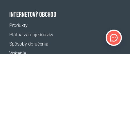
INTERNETOVÝ OBCHOD
Produkty
Platba za objednávky
Spôsoby doručenia
Vrátenie
Kalkulačka dopravy
Mapa webovej stránky
PODPORA
Kontakty
Často kladené otázky
Kde kúpiť