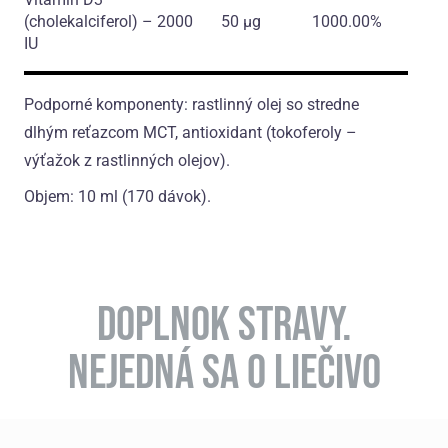
(cholekalciferol)
– 2000
50 µg
1000.00%
IU
Podporné komponenty: rastlinný olej so stredne
dlhým reťazcom MCT, antioxidant (tokoferoly –
výťažok z rastlinných olejov).
Objem: 10 ml (170 dávоk).
DOPLNOK STRAVY.
NEJEDNÁ SA O LIEČIVO