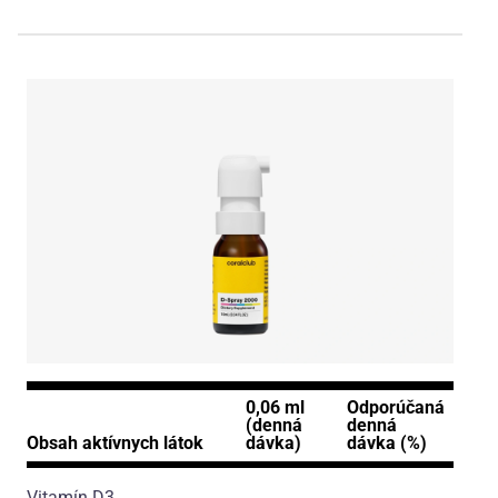
0,06 ml
Odporúčaná
(denná
denná
Obsah aktívnych látok
dávka)
dávka (%)
Vitamín D3