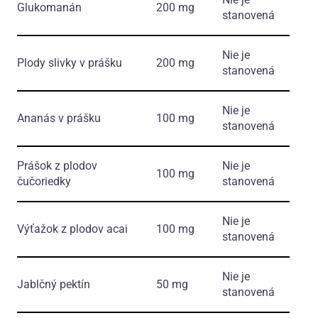
Glukomanán
200 mg
stanovená
Nie je
Plody slivky v prášku
200 mg
stanovená
Nie je
Ananás v prášku
100 mg
stanovená
Prášok z plodov
Nie je
100 mg
čučoriedky
stanovená
Nie je
Výťažok z plodov acai
100 mg
stanovená
Nie je
Jablčný pektín
50 mg
stanovená