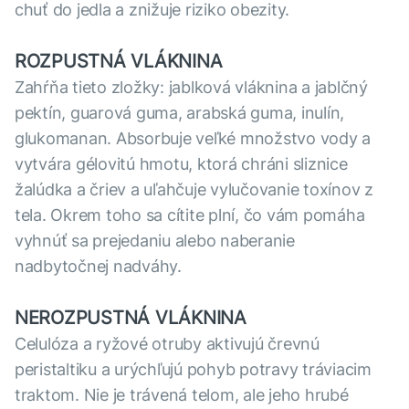
chuť do jedla a znižuje riziko obezity.
ROZPUSTNÁ VLÁKNINA
Zahŕňa tieto zložky: jablková vláknina a jablčný
pektín, guarová guma, arabská guma, inulín,
glukomanan. Absorbuje veľké množstvo vody a
vytvára gélovitú hmotu, ktorá chráni sliznice
žalúdka a čriev a uľahčuje vylučovanie toxínov z
tela. Okrem toho sa cítite plní, čo vám pomáha
vyhnúť sa prejedaniu alebo naberanie
nadbytočnej nadváhy.
NEROZPUSTNÁ VLÁKNINA
Celulóza a ryžové otruby aktivujú črevnú
peristaltiku a urýchľujú pohyb potravy tráviacim
traktom. Nie je trávená telom, ale jeho hrubé