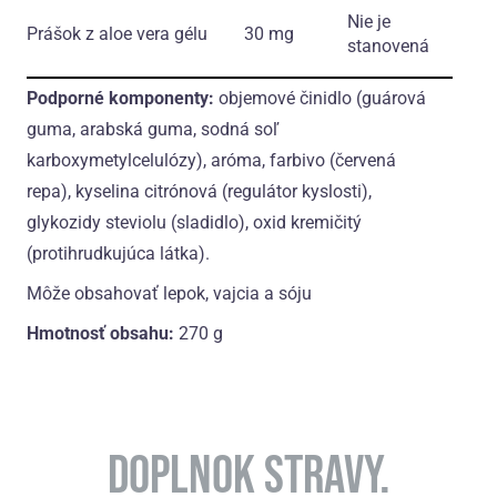
Nie je
Prášok z aloe vera gélu
30 mg
stanovená
Podporné komponenty:
objemové činidlo (guárová
guma, arabská guma, sodná soľ
karboxymetylcelulózy), aróma, farbivo (červená
repa), kyselina citrónová (regulátor kyslosti),
glykozidy steviolu (sladidlo), oxid kremičitý
(protihrudkujúca látka).
Môže obsahovať lepok, vajcia a sóju
Hmotnosť obsahu:
270 g
DOPLNOK STRAVY.