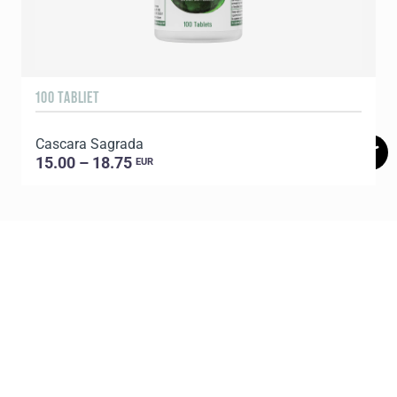
100 TABLIET
9
Cascara Sagrada
C
15.00 – 18.75
EUR