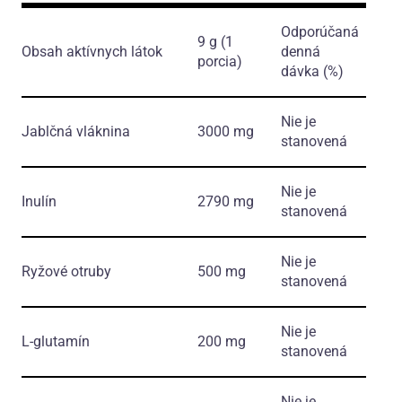
Odporúčaná
9 g (1
Obsah aktívnych látok
denná
porcia)
dávka (%)
Nie je
Jablčná vláknina
3000 mg
stanovená
Nie je
Inulín
2790 mg
stanovená
Nie je
Ryžové otruby
500 mg
stanovená
Nie je
L-glutamín
200 mg
stanovená
Nie je