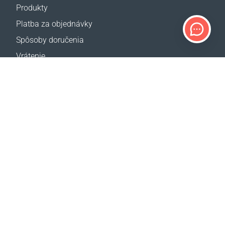
Produkty
Platba za objednávky
Spôsoby doručenia
Vrátenie
Kalkulačka dopravy
Mapa webovej stránky
PODPORA
Kontakty
Často kladené otázky
Kde kúpiť
NAŠE WEB STRÁNKY
Udalosti