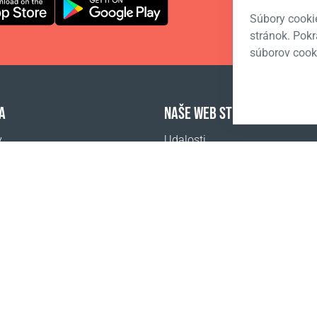
Súbory cooki
stránok. Pok
súborov cook
A
NAŠE WEB STRÁNKY
y
Udalosti
adené otázky
Coral Business Academy
ť