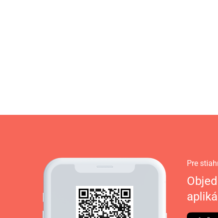
Pre stiah
Objed
apliká