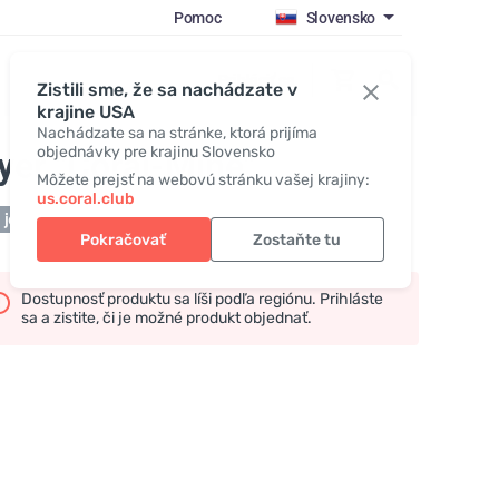
Pomoc
Slovensko
Prihlásiť sa
Zistili sme, že sa nachádzate v
krajine USA
Nachádzate sa na stránke, ktorá prijíma
objednávky pre krajinu Slovensko
yer "Coral-Mine"
Môžete prejsť na webovú stránku vašej krajiny:
us.coral.club
 je skladom
Pokračovať
Zostaňte tu
Dostupnosť produktu sa líši podľa regiónu. Prihláste
sa a zistite, či je možné produkt objednať.