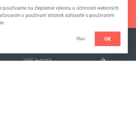
e používame na zlepšenie výkonu a účinnosti webových
račovaním v používaní stránok súhlasíte s používaním
ie.
Viac
OK
ODOBERAŤ NOVINKY
VÝBER INTERNETOVÉHO OBCHODU