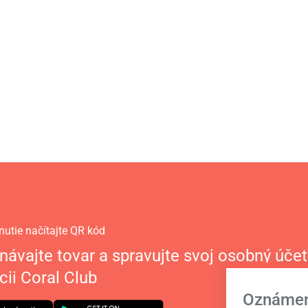
nutie načítajte QR kód
návajte tovar a spravujte svoj osobný účet
cii Coral Club
Oznámen