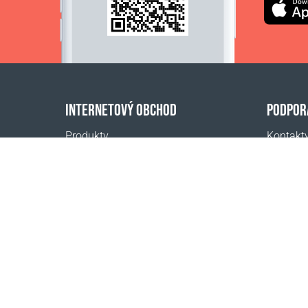
INTERNETOVÝ OBCHOD
PODPOR
Produkty
Kontakt
Platba za objednávky
Často kl
Spôsoby doručenia
Kde kúpi
Vrátenie
Kalkulačka dopravy
Mapa webovej stránky