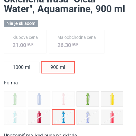
Water", Aquamarine
, 900 ml
Nie je skladom
Klubová cena
Maloobchodná cena
21.00
26.30
EUR
EUR
1000 ml
900 ml
Forma
Upozorniť ma, keď bude na sklade