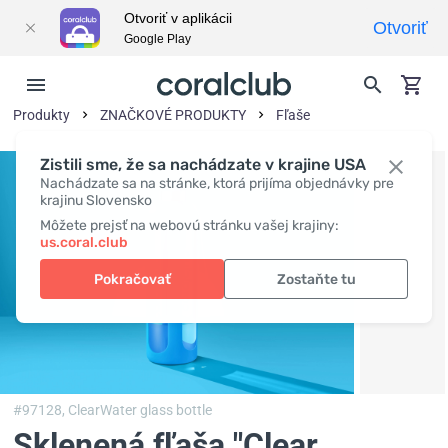
Otvoriť v aplikácii
Otvoriť
Google Play
Produkty
ZNAČKOVÉ PRODUKTY
Fľaše
Zistili sme, že sa nachádzate v krajine USA
Nachádzate sa na stránke, ktorá prijíma objednávky pre
krajinu Slovensko
Môžete prejsť na webovú stránku vašej krajiny:
us.coral.club
Pokračovať
Zostaňte tu
#97128,
ClearWater glass bottle
Sklenená fľaša "Clear