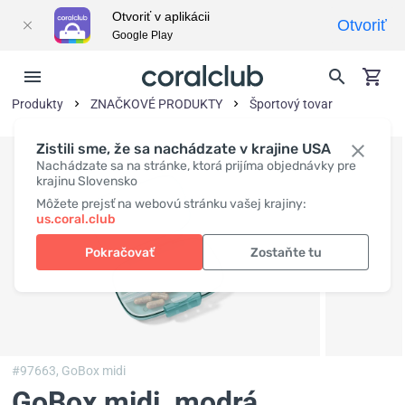
Otvoriť v aplikácii
Otvoriť
Google Play
Produkty
ZNAČKOVÉ PRODUKTY
Športový tovar
Zistili sme, že sa nachádzate v krajine USA
Nachádzate sa na stránke, ktorá prijíma objednávky pre
krajinu Slovensko
Môžete prejsť na webovú stránku vašej krajiny:
us.coral.club
Pokračovať
Zostaňte tu
#97663,
GoBox midi
GoBox midi, modrá
,