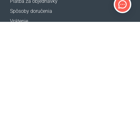
Platba za objednávky
Spôsoby doručenia
Vrátenie
Kalkulačka dopravy
Mapa webovej stránky
PODPORA
Kontakty
Často kladené otázky
Kde kúpiť
NAŠE WEB STRÁNKY
Udalosti
Coral Business Academy