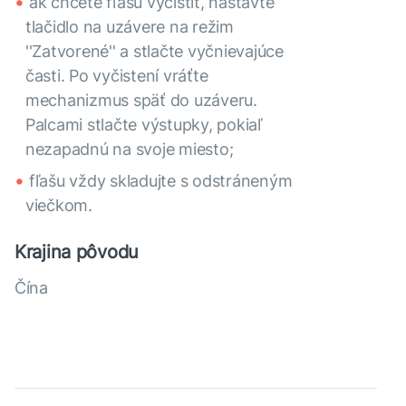
ak chcete fľašu vyčistiť, nastavte
tlačidlo na uzávere na režim
''Zatvorené'' a stlačte vyčnievajúce
časti. Po vyčistení vráťte
mechanizmus späť do uzáveru.
Palcami stlačte výstupky, pokiaľ
nezapadnú na svoje miesto;
fľašu vždy skladujte s odstráneným
viečkom.
Krajina pôvodu
Čína