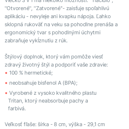
Viečko 3 v 1 má niekoľko možností: ''Tlačidlo'',
''Otvorené'', ''Zatvorené''- zaisťuje spoľahlivú
aplikáciu - nevyleje ani kvapku nápoja. Ľahko
sklopná rukoväť na veku sa pohodlne prenáša a
ergonomický tvar s pohodlnými úchytmi
zabraňuje vykĺznutiu z rúk.
Štýlový doplnok, ktorý vám pomôže viesť
zdravý životný štýl a podporiť vaše zdravie:
100 % hermetické;
neobsahuje bisfenol A (BPA);
Vyrobené z vysoko kvalitného plastu
Tritan, ktorý neabsorbuje pachy a
farbivá.
Veľkosť fľaše: šírka - 8 cm, výška - 29,1 cm