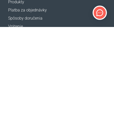
Produkty
Platba za objednávky
Spôsoby doručenia
Vrátenie
Kalkulačka dopravy
Mapa webovej stránky
PODPORA
Kontakty
Často kladené otázky
Kde kúpiť
NAŠE WEB STRÁNKY
Udalosti