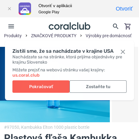
Otvoriť v aplikácii
Otvoriť
Google Play
Produkty
ZNAČKOVÉ PRODUKTY
Výrobky pre domácnosť
Zistili sme, že sa nachádzate v krajine USA
Nachádzate sa na stránke, ktorá prijíma objednávky pre
krajinu Slovensko
Môžete prejsť na webovú stránku vašej krajiny:
us.coral.club
Pokračovať
Zostaňte tu
#97050,
Kambukka Elton 1000 plastic bottle
Plastová fľaša Kambukka