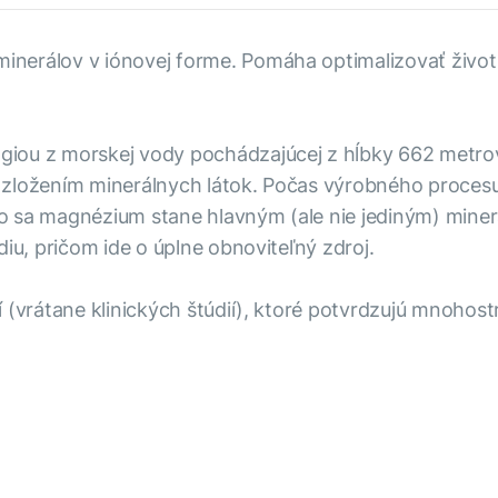
nerálov v iónovej forme. Pomáha optimalizovať životn
iou z morskej vody pochádzajúcej z hĺbky 662 metrov
zložením minerálnych látok. Počas výrobného procesu 
o sa magnézium stane hlavným (ale nie jediným) miner
diu, pričom ide o úplne obnoviteľný zdroj.
í (vrátane klinických štúdií), ktoré potvrdzujú mnoho