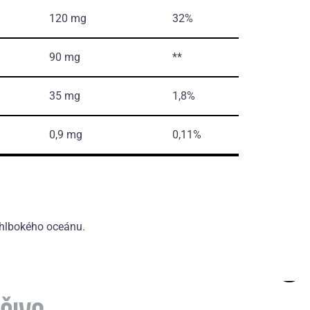
120 mg
32%
90 mg
**
35 mg
1,8%
0,9 mg
0,11%
 hlbokého oceánu.