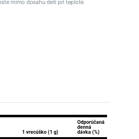
ste mimo dosahu detí pri teplote
Odporúčaná
denná
1 vrecúško (1 g)
dávka (%)