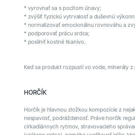
* vyrovnať sa s pocitom únavy;
* zvýšiť fyzickú vytrvalosť a duševnú výkonn
* normalizovať emocionálnu rovnováhu a zvýš
* podporovať prácu srdca;
* posilniť kostné tkanivo.
Keď sa produkt rozpustí vo vode, minerály z
HORČÍK
Horčík je hlavnou zložkou kompozície z neja
nespavosť, podráždenosť. Práve horčík regulu
cirkadiánnych rytmov, stravovacieho správan
(vrátane srdca), pomáha uvoľňovať kŕče, ktoré