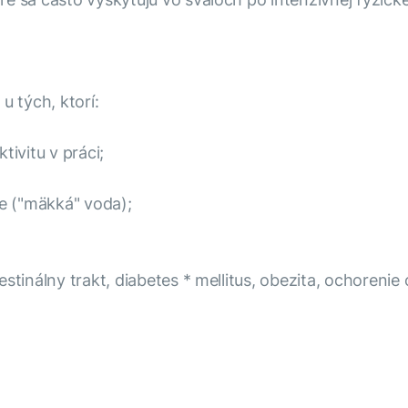
u tých, ktorí:
tivitu v práci;
de ("mäkká" voda);
tinálny trakt, diabetes * mellitus, obezita, ochorenie o