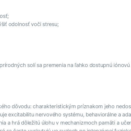
osť;
iť odolnosť voči stresu;
 prírodných solí sa premenia na ľahko dostupnú iónovú 
kého dôvodu: charakteristickým príznakom jeho nedostat
je excitabilitu nervového systému, behaviorálne a ada
ia a hrá dôležitú úlohu v mechanizmoch pamäti a učeni
 sa často vyskytujú vo svaloch po intenzívnej fyzickej