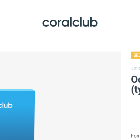
BE
#22
O
(t
For