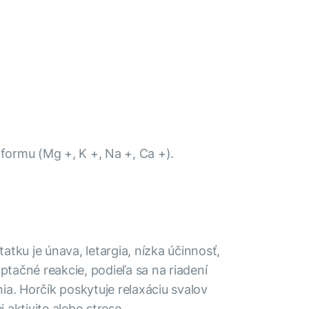
formu (Mg +, K +, Na +, Ca +).
ku je únava, letargia, nízka účinnosť,
ptačné reakcie, podieľa sa na riadení
a. Horčík poskytuje relaxáciu svalov
 aktivite alebo strese.