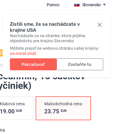
Pomoc
Slovensko
Prihlásiť sa
Zistili sme, že sa nachádzate v
krajine USA
Nachádzate sa na stránke, ktorá prijíma
objednávky pre krajinu Slovensko
Môžete prejsť na webovú stránku vašej krajiny:
STSELLER
us.coral.club
Pokračovať
Zostaňte tu
5115,
Oceanmin
ceanmin
, 15 sáčikov
yčiniek)
Klubová cena
Maloobchodná cena
19.00
23.75
EUR
EUR
ma