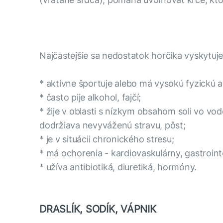
Najčastejšie sa nedostatok horčíka vyskytuje 
* aktívne športuje alebo má vysokú fyzickú ak
* často pije alkohol, fajčí;
* žije v oblasti s nízkym obsahom soli vo vo
dodržiava nevyváženú stravu, pôst;
* je v situácii chronického stresu;
* má ochorenia - kardiovaskulárny, gastrointes
* užíva antibiotiká, diuretiká, hormóny.
DRASLÍK, SODÍK, VÁPNIK