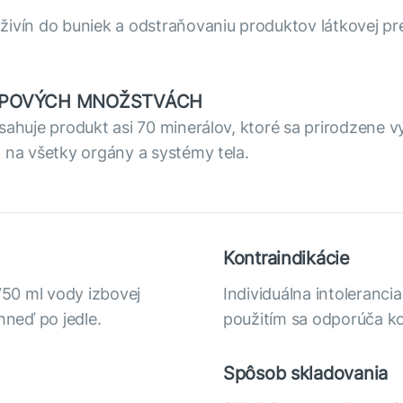
živín do buniek a odstraňovaniu produktov látkovej pr
TOPOVÝCH MNOŽSTVÁCH
sahuje produkt asi 70 minerálov, ktoré sa prirodzene v
k na všetky orgány a systémy tela.
Kontraindikácie
 750 ml vody izbovej
Individuálna intoleranci
hneď po jedle.
použitím sa odporúča ko
Spôsob skladovania