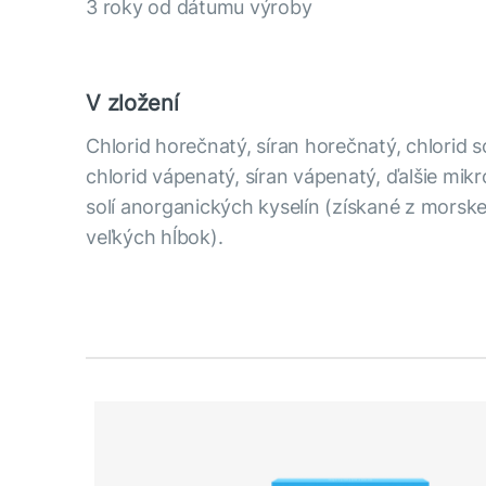
3 roky od dátumu výroby
V zložení
Chlorid horečnatý, síran horečnatý, chlorid s
chlorid vápenatý, síran vápenatý, ďalšie mi
solí anorganických kyselín (získané z morsk
veľkých hĺbok).