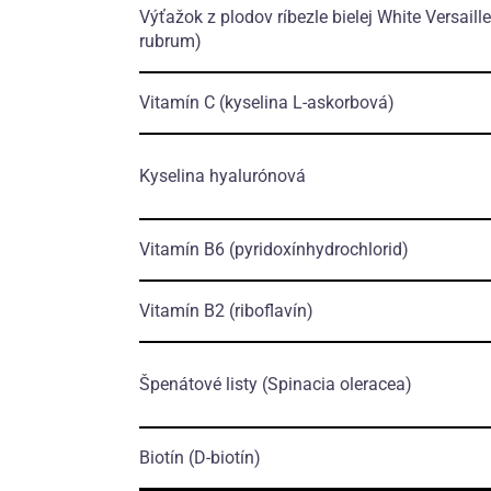
Výťažok z plodov ríbezle bielej White Versaill
rubrum)
Vitamín C
(kyselina L-askorbová)
Kyselina hyalurónová
Vitamín B
6
(pyridoxínhydrochlorid)
Vitamín B
2
(riboflavín)
Špenátové listy
(Spinacia oleracea)
Biotín
(D-biotín)