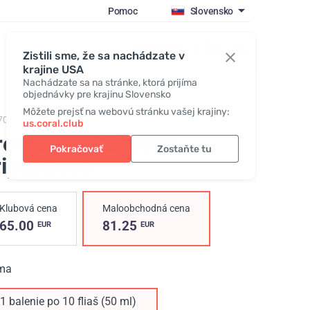
Pomoc
Slovensko
Prihlásiť sa
Zistili sme, že sa nachádzate v
krajine USA
Nachádzate sa na stránke, ktorá prijíma
objednávky pre krajinu Slovensko
Môžete prejsť na webovú stránku vašej krajiny:
70,
Promarine Collagen Tripeptides
us.coral.club
romarine Collgaen
Pokračovať
Zostaňte tu
ripeptides
Klubová cena
Maloobchodná cena
65.00
81.25
EUR
EUR
ma
1 balenie po 10 fliaš (50 ml)