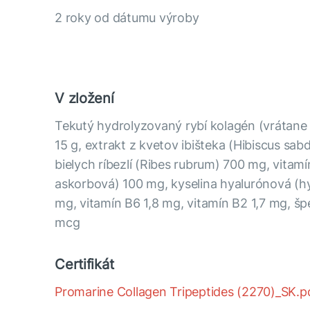
2 roky od dátumu výroby
V zložení
Tekutý hydrolyzovaný rybí kolagén (vrátane 
15 g, extrakt z kvetov ibišteka (Hibiscus sabda
bielych ríbezlí (Ribes rubrum) 700 mg, vitamí
askorbová) 100 mg, kyselina hyalurónová (h
mg, vitamín B6 1,8 mg, vitamín B2 1,7 mg, šp
mcg
Certifikát
Promarine Collagen Tripeptides (2270)_SK.p