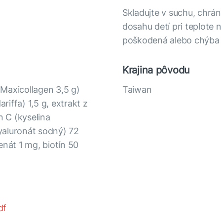
Skladujte v suchu, chr
dosahu detí pri teplote 
poškodená alebo chýba
Krajina pôvodu
Maxicollagen 3,5 g)
Taiwan
riffa) 1,5 g, extrakt z
n C (kyselina
yaluronát sodný) 72
enát 1 mg, biotín 50
df