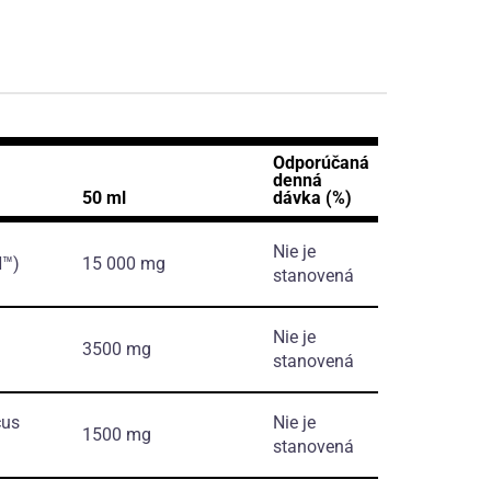
Odporúčaná
denná
50 ml
dávka (%)
Nie je
™)
15 000 mg
stanovená
Nie je
3500 mg
stanovená
cus
Nie je
1500 mg
stanovená