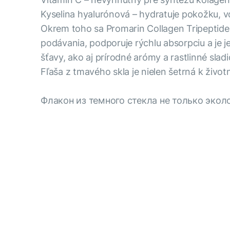
Kyselina hyalurónová – hydratuje pokožku, vď
Okrem toho sa Promarin Collagen Tripeptide
podávania, podporuje rýchlu absorpciu a je j
šťavy, ako aj prírodné arómy a rastlinné slad
Fľaša z tmavého skla je nielen šetrná k živo
Флакон из темного стекла не только экол