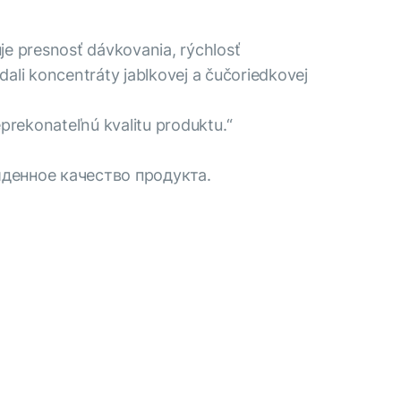
je presnosť dávkovania, rýchlosť
dali koncentráty jablkovej a čučoriedkovej
eprekonateľnú kvalitu produktu.“
йденное качество продукта.