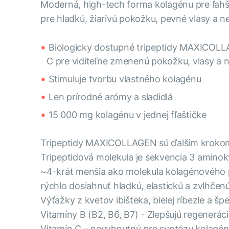
Moderná, high-tech forma kolagénu pre ľahši
pre hladkú, žiarivú pokožku, pevné vlasy a n
Biologicky dostupné tripeptidy MAXICOLLAG
C pre viditeľne zmenenú pokožku, vlasy a 
Stimuluje tvorbu vlastného kolagénu
Len prírodné arómy a sladidlá
15 000 mg kolagénu v jednej fľaštičke
Tripeptidy MAXICOLLAGEN sú ďalším krokom v
Tripeptidová molekula je sekvencia 3 aminok
~4-krát menšia ako molekula kolagénového 
rýchlo dosiahnuť hladkú, elastickú a zvlhčenú
Výťažky z kvetov ibišteka, bielej ríbezle a š
Vitamíny B (B2, B6, B7) - Zlepšujú regenerác
Vitamín C – nevyhnutný pre syntézu kolagén