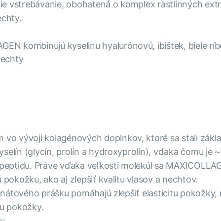
e vstrebávanie, obohatená o komplex rastlinných extr
echty.
EN kombinujú kyselinu hyalurónovú, ibištek, biele ríb
nechty
o vývoji kolagénových doplnkov, ktoré sa stali zákl
yselín (glycín, prolín a hydroxyprolín), vďaka čomu je
peptidu. Práve vďaka veľkosti molekúl sa MAXICOLLA
 pokožku, ako aj zlepšiť kvalitu vlasov a nechtov.
penátového prášku pomáhajú zlepšiť elasticitu pokožky, 
iu pokožky.
u.