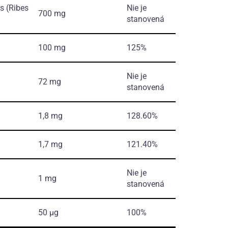
es
(Ribes
Nie je
700 mg
stanovená
100 mg
125%
Nie je
72 mg
stanovená
1,8 mg
128.60%
1,7 mg
121.40%
Nie je
1 mg
stanovená
50 µg
100%