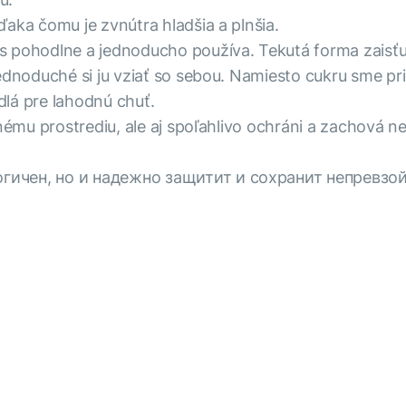
aka čomu je zvnútra hladšia a plnšia.
s pohodlne a jednoducho používa. Tekutá forma zaisťu
ednoduché si ju vziať so sebou. Namiesto cukru sme pri
idlá pre lahodnú chuť.
tnému prostrediu, ale aj spoľahlivo ochráni a zachová n
огичен, но и надежно защитит и сохранит непревзо