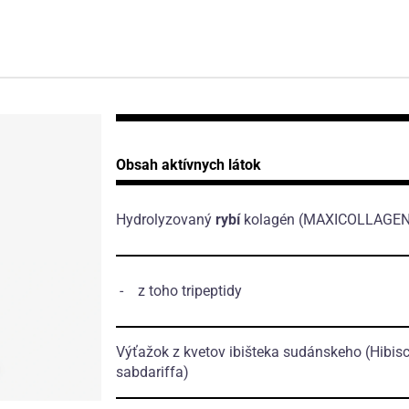
Obsah aktívnych látok
Hydrolyzovaný
rybí
kolagén
(MAXICOLLAGEN
- z toho tripeptidy
Výťažok z kvetov ibišteka sudánskeho
(Hibis
sabdariffa)