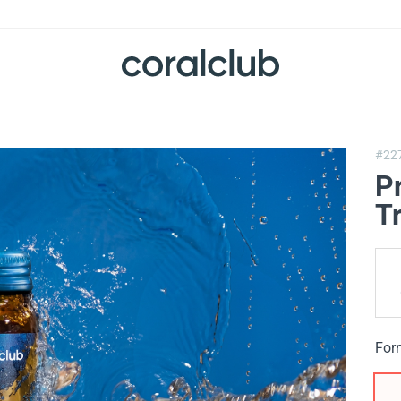
#22
P
T
For