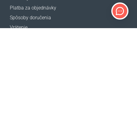
Platba za objednávky
Spôsoby doručenia
Vrátenie
Kalkulačka dopravy
Mapa webovej stránky
PODPORA
Kontakty
Často kladené otázky
Kde kúpiť
NAŠE WEB STRÁNKY
Udalosti