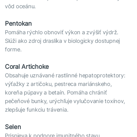
vôd oceánu.
Pentokan
Pomáha rýchlo obnoviť výkon a zvýšiť výdrž.
Slúži ako zdroj draslíka v biologicky dostupnej
forme.
Coral Artichoke
Obsahuje uznávané rastlinné hepatoprotektory:
výťažky z artičoku, pestreca mariánskeho,
koreňa púpavy a betaín. Pomáha chrániť
pečeňové bunky, urýchľuje vylučovanie toxínov,
zlepšuje funkciu trávenia.
Selen
Prispieva k podpore imunitného stavu