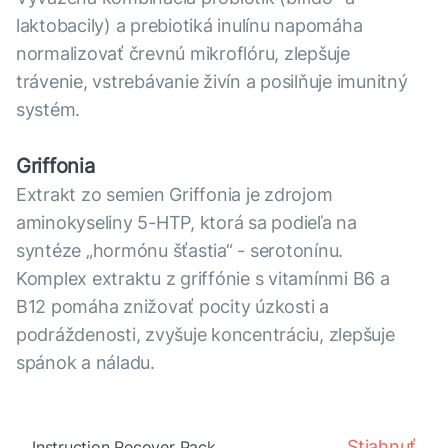
laktobacily) a prebiotiká inulínu napomáha
normalizovať črevnú mikroflóru, zlepšuje
trávenie, vstrebávanie živín a posilňuje imunitný
systém.
Griffonia
Extrakt zo semien Griffonia je zdrojom
aminokyseliny 5-HTP, ktorá sa podieľa na
syntéze „hormónu šťastia“ - serotonínu.
Komplex extraktu z griffónie s vitamínmi B6 a
B12 pomáha znižovať pocity úzkosti a
podráždenosti, zvyšuje koncentráciu, zlepšuje
spánok a náladu.
Stiahnuť
Instruction Recover Pack