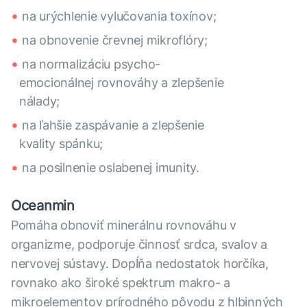
na urýchlenie vylučovania toxínov;
na obnovenie črevnej mikroflóry;
na normalizáciu psycho-
emocionálnej rovnováhy a zlepšenie
nálady;
na ľahšie zaspávanie a zlepšenie
kvality spánku;
na posilnenie oslabenej imunity.
Oceanmin
Pomáha obnoviť minerálnu rovnováhu v
organizme, podporuje činnosť srdca, svalov a
nervovej sústavy. Dopĺňa nedostatok horčíka,
rovnako ako široké spektrum makro- a
mikroelementov prírodného pôvodu z hlbinných