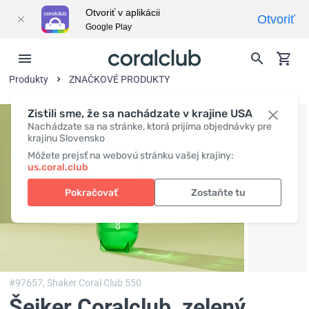
Otvoriť v aplikácii
Otvoriť
Google Play
Produkty
ZNAČKOVÉ PRODUKTY
Zistili sme, že sa nachádzate v krajine USA
Nachádzate sa na stránke, ktorá prijíma objednávky pre
krajinu Slovensko
Môžete prejsť na webovú stránku vašej krajiny:
us.coral.club
Pokračovať
Zostaňte tu
#97657,
Shaker Coral Club 550
Šejker Coralclub, zelený
,