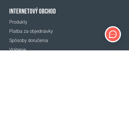
INTERNETOVÝ OBCHOD
Produkty
Platba za objednávky
Spôsoby doručenia
Vrátenie
Kalkulačka dopravy
Mapa webovej stránky
PODPORA
Kontakty
Často kladené otázky
Kde kúpiť