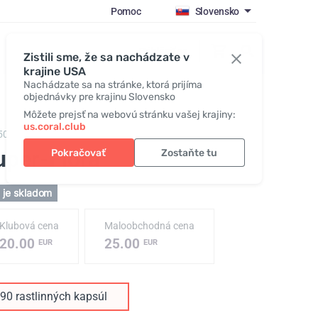
Pomoc
Slovensko
Prihlásiť sa
Zistili sme, že sa nachádzate v
krajine USA
Nachádzate sa na stránke, ktorá prijíma
objednávky pre krajinu Slovensko
Môžete prejsť na webovú stránku vašej krajiny:
us.coral.club
50,
Super-Flora
uper-Flora
Pokračovať
Zostaňte tu
 je skladom
Klubová cena
Maloobchodná cena
20.00
25.00
EUR
EUR
90 rastlinných kapsúl