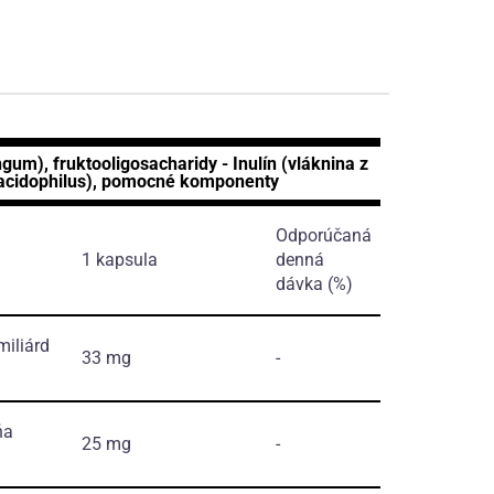
gum), fruktooligosacharidy - Inulín (vláknina z
s acidophilus), pomocné komponenty
Odporúčaná
1 kapsula
denná
dávka (%)
iliárd
33 mg
-
ňa
25 mg
-