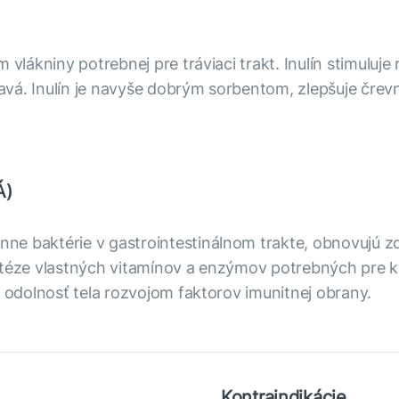
 vlákniny potrebnej pre tráviaci trakt. Inulín stimuluje
vá. Inulín je navyše dobrým sorbentom, zlepšuje črev
Á)
ne baktérie v gastrointestinálnom trakte, obnovujú zd
ntéze vlastných vitamínov a enzýmov potrebných pre kv
e odolnosť tela rozvojom faktorov imunitnej obrany.
Kontraindikácie