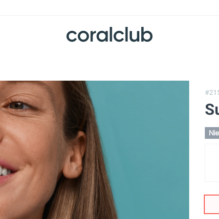
#21
S
Nie