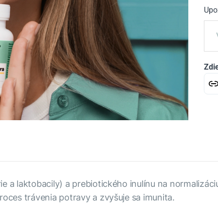
Upo
Zdie
e a laktobacily) a prebiotického inulínu na normalizác
roces trávenia potravy a zvyšuje sa imunita.