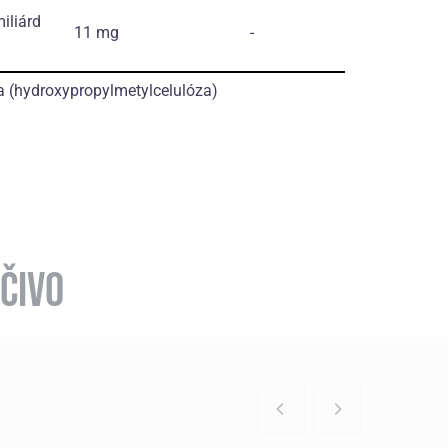
iliárd
11 mg
-
(hydroxypropylmetylcelulóza)
ČIVO