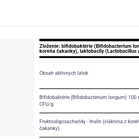
Zloženie: bifidobaktérie (Bifidobacterium lon
koreňa čakanky), laktobacily (Lactobacillu
Obsah aktívnych látok
Bifidobaktérie
(Bifidobacterium longum)
100 m
CFU/g
Fruktooligosacharidy - Inulín
(vláknina z kore
čakanky)