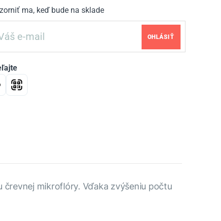
zorniť ma, keď bude na sklade
OHLÁSIŤ
ľajte
iu črevnej mikroflóry. Vďaka zvýšeniu počtu