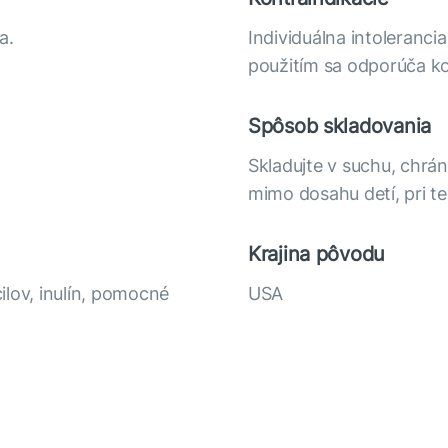
a.
Individuálna intoleranci
použitím sa odporúča ko
Spôsob skladovania
Skladujte v suchu, chr
mimo dosahu detí, pri te
Krajina pôvodu
cilov, inulín, pomocné
USA