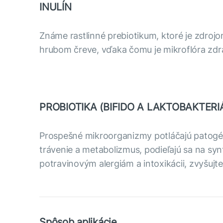
INULÍN
Známe rastlinné prebiotikum, ktoré je zdrojom
hrubom čreve, vďaka čomu je mikroflóra zdra
PROBIOTIKA (BIFIDO A LAKTOBAKTERI
Prospešné mikroorganizmy potláčajú patogén
trávenie a metabolizmus, podieľajú sa na sy
potravinovým alergiám a intoxikácii, zvyšujt
Spôsob aplikácie