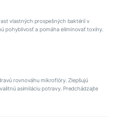
 rast vlastných prospešných baktérií v
nú pohyblivosť a pomáha eliminovať toxíny.
ravú rovnováhu mikroflóry. Zlepšujú
alitnú asimiláciu potravy. Predchádzajte