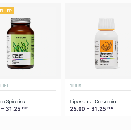
ELLER
LIET
100 ML
m Spirulina
Liposomal Curcumin
 – 31.25
25.00 – 31.25
EUR
EUR