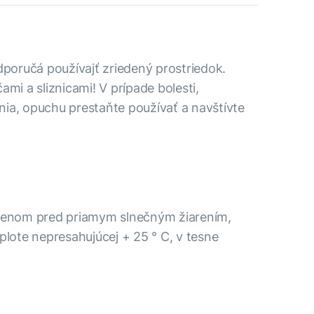
dporučá používajť zriedený prostriedok.
ami a sliznicami! V prípade bolesti,
ia, opuchu prestaňte používať a navštívte
ánenom pred priamym slnečným žiarením,
plote nepresahujúcej + 25 ° C, v tesne