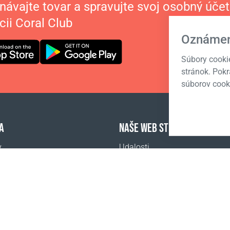
návajte tovar a spravujte svoj osobný účet
cii Coral Club
Oznámen
Súbory cooki
stránok. Pok
súborov cook
A
NAŠE WEB STRÁNKY
y
Udalosti
adené otázky
Coral Business Academy
ť