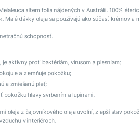
Melaleuca alternifolia nájdených v Austrálii. 100% éter
ek. Malé dávky oleja sa používajú ako súčasť krémov a
enetračnú schopnosť.
 je aktívny proti baktériám, vírusom a plesniam;
okojuje a zjemňuje pokožku;
ú a zmiešanú pleť;
ť pokožku hlavy svrbením a lupinami.
 oleja z čajovníkového oleja uvoľní, zlepší stav pokožk
 vzduchu v interiéroch.