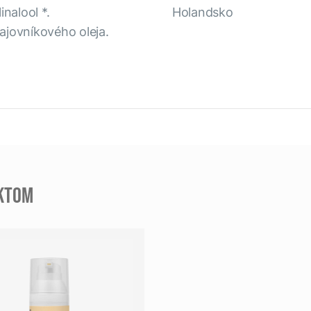
inalool *.
Holandsko
čajovníkového oleja.
UKTOM