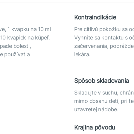
Kontraindikácie
ve, 1 kvapku na 10 ml
Pre citlivú pokožku sa o
 10 kvapiek na kúpeľ.
Vyhnite sa kontaktu s oč
pade bolesti,
začervenania, podrážden
e používať a
lekára.
Spôsob skladovania
Skladujte v suchu, chr
mimo dosahu detí, pri te
uzavretej nádobe.
Krajina pôvodu