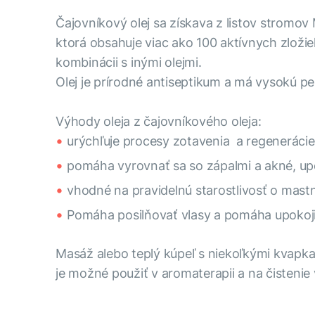
Čajovníkový olej sa získava z listov stromov 
ktorá obsahuje viac ako 100 aktívnych zloži
kombinácii s inými olejmi.
Olej je prírodné antiseptikum a má vysokú p
Výhody oleja z čajovníkového oleja:
urýchľuje procesy zotavenia a regenerácie,
pomáha vyrovnať sa so zápalmi a akné, up
vhodné na pravidelnú starostlivosť o mastn
Pomáha posilňovať vlasy a pomáha upokoji
Masáž alebo teplý kúpeľ s niekoľkými kvapkami
je možné použiť v aromaterapii a na čistenie