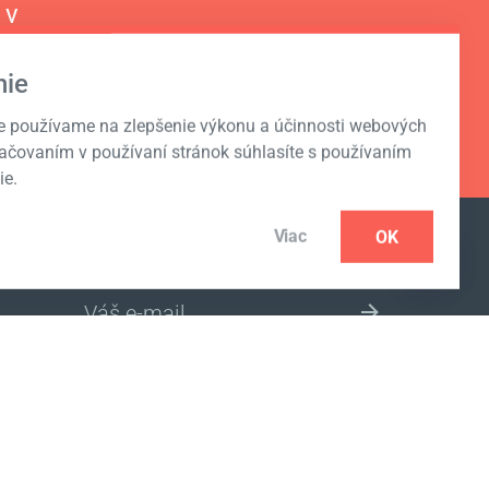
 v
ie
e používame na zlepšenie výkonu a účinnosti webových
račovaním v používaní stránok súhlasíte s používaním
ie.
Viac
OK
ODOBERAŤ NOVINKY
VÝBER INTERNETOVÉHO OBCHODU