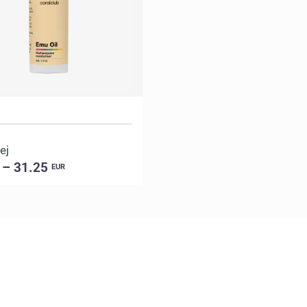
ej
 – 31.25
EUR