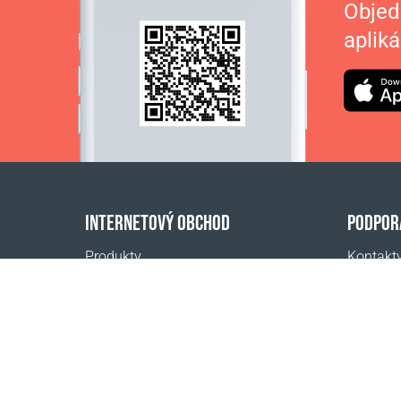
Objed
apliká
INTERNETOVÝ OBCHOD
PODPOR
Produkty
Kontakt
Platba za objednávky
Často kl
Spôsoby doručenia
Kde kúpi
Vrátenie
Kalkulačka dopravy
Mapa webovej stránky