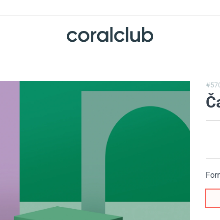
#57
Ča
For