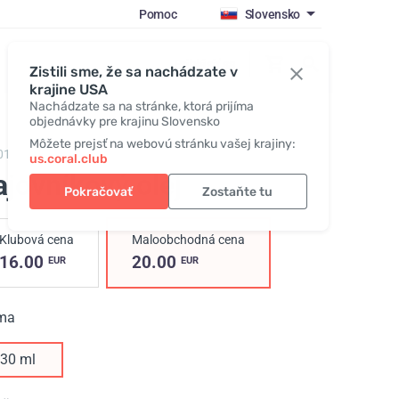
Pomoc
Slovensko
Prihlásiť sa
Zistili sme, že sa nachádzate v
krajine USA
Nachádzate sa na stránke, ktorá prijíma
objednávky pre krajinu Slovensko
Môžete prejsť na webovú stránku vašej krajiny:
01,
Tea Tree Oil
us.coral.club
jovníkový olej
Pokračovať
Zostaňte tu
Klubová cena
Maloobchodná cena
16.00
20.00
EUR
EUR
ma
30 ml