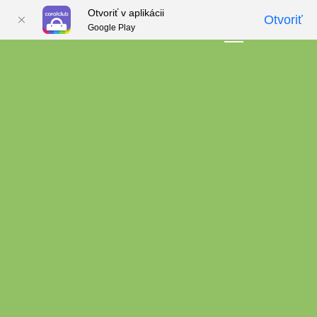
Otvoriť v aplikácii
Otvoriť
Google Play
01
02
03
04
05