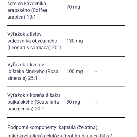
semien kávovníka
70 mg
-
arabského
(Coffea
arabica)
10:1
Výťažok z listov
srdcovníka obyčajného
130 mg
-
(Leonurus cardiaca)
20:1
Výťažok z kvetov
ibišteka čínskeho
(Rosa
100 mg
-
sinensis)
25:1
Výťažok z koreňa šišaku
bajkalského
(Scutellaria
30 mg
-
baicalensis)
20:1
Podporné komponenty: kapsula (želatína),
mikrokryštalická celulóza (protihrudkujúca látka),