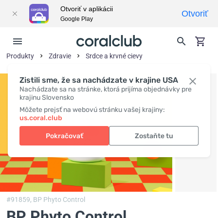
Otvoriť v aplikácii
Otvoriť
Google Play
Produkty
Zdravie
Srdce a krvné cievy
Zistili sme, že sa nachádzate v krajine USA
Nachádzate sa na stránke, ktorá prijíma objednávky pre
krajinu Slovensko
Môžete prejsť na webovú stránku vašej krajiny:
us.coral.club
Pokračovať
Zostaňte tu
#91859,
BP Phyto Control
BP Phyto Control