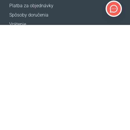
Platba za objednávky
Spôsoby doručenia
Vrátenie
Kalkulačka dopravy
Mapa webovej stránky
PODPORA
Kontakty
Často kladené otázky
Kde kúpiť
NAŠE WEB STRÁNKY
Udalosti
Coral Business Academy