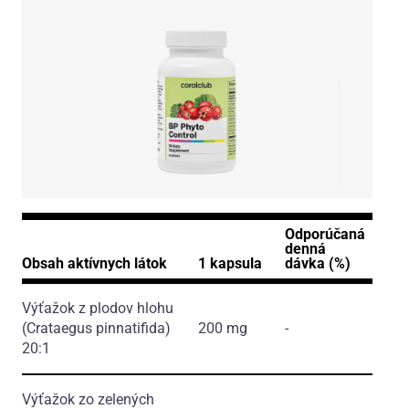
Odporúčaná
denná
Obsah aktívnych látok
1 kapsula
dávka (%)
Výťažok z plodov hlohu
(Crataegus pinnatifida)
200 mg
-
20:1
Výťažok zo zelených