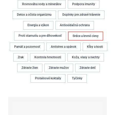
Rovnováha vody a minerálov
Podpora imunity
Detox a očista organizmu
Doplnky pre zdravé trávenie
Energia a výkon
Antioxidačná ochrana
Proti starnutiu a pre dlhovekosť
Srdce a krvné cievy
Pamäť a pozornosť
Antistres a spánok
Kĺby a kosti
Zrak
Kontrola hmotnosti
Koža, vlasy a nechty
Zdravie žien
Zdravie mužov
Zdravie detí
Proteínové koktaily
Tyčinky