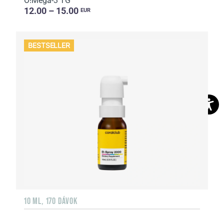
O!Мega-3 TG
12.00 – 15.00
EUR
BESTSELLER
10 ML, 170 DÁVOK