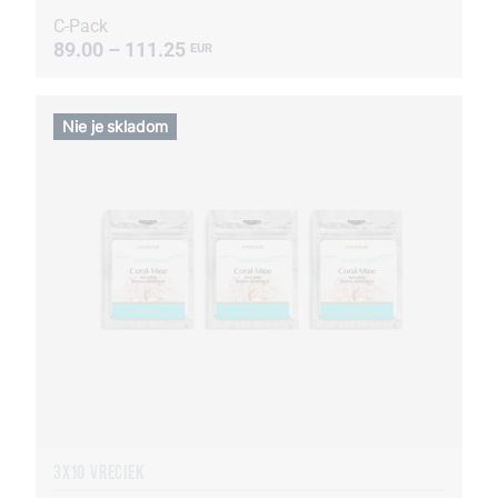
C-Pack
89.00 – 111.25
EUR
Nie je skladom
3X10 VRECIEK