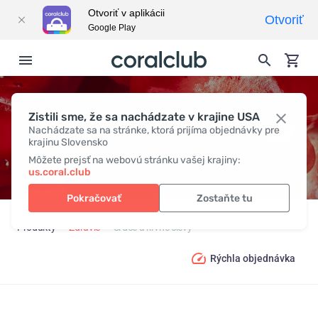
Otvoriť v aplikácii
Otvoriť
Google Play
Zistili sme, že sa nachádzate v krajine USA
SRDCE A KRVNÉ CIEVY
Nachádzate sa na stránke, ktorá prijíma objednávky pre
krajinu Slovensko
Môžete prejsť na webovú stránku vašej krajiny:
us.coral.club
Pokračovať
Zostaňte tu
Produkty
Zdravie
Srdce a krvné cievy
Rýchla objednávka