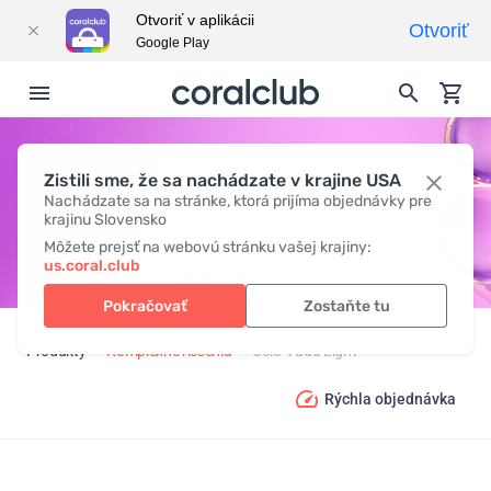
Otvoriť v aplikácii
Otvoriť
Google Play
Zistili sme, že sa nachádzate v krajine USA
COLO-VADA LIGHT
Nachádzate sa na stránke, ktorá prijíma objednávky pre
krajinu Slovensko
Môžete prejsť na webovú stránku vašej krajiny:
us.coral.club
Pokračovať
Zostaňte tu
Produkty
Komplexné riešenia
Colo-Vada Light
Rýchla objednávka