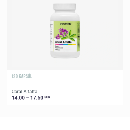
120 KAPSÚL
P
Coral Alfalfa
D
14.00 – 17.50
EUR