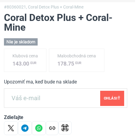
#80360021,
Coral Detox Plus + Coral-Mine
Coral Detox Plus + Coral-
Mine
Nie je skladom
Klubová cena
Maloobchodná cena
143.00
178.75
EUR
EUR
Upozorniť ma, keď bude na sklade
OHLÁSIŤ
Zdieľajte