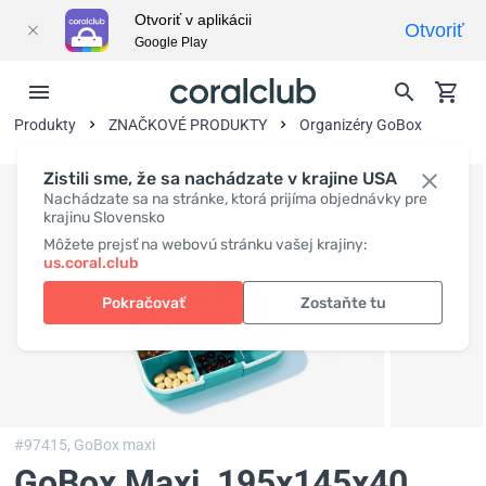
Otvoriť v aplikácii
Otvoriť
Google Play
Produkty
ZNAČKOVÉ PRODUKTY
Organizéry GoBox
Zistili sme, že sa nachádzate v krajine USA
Nachádzate sa na stránke, ktorá prijíma objednávky pre
krajinu Slovensko
Môžete prejsť na webovú stránku vašej krajiny:
us.coral.club
Pokračovať
Zostaňte tu
#97415,
GoBox maxi
GoBox Maxi
, 195x145x40