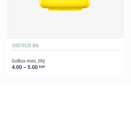
100X70X30 MM
1
GoBox mini, žltý
G
4.00 – 5.00
EUR