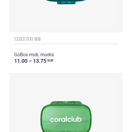
135Х97Х41 MM
GoBox midi, modrá
11.00 – 13.75
EUR