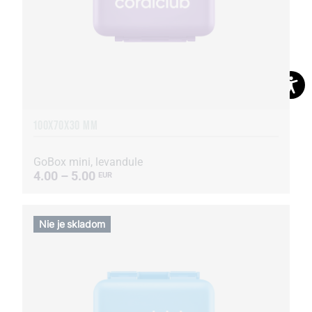
100X70X30 MM
GoBox mini, levandule
4.00 – 5.00
EUR
Nie je skladom