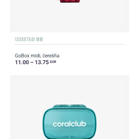
135Х97Х41 MM
GoBox midi, čerešňa
11.00 – 13.75
EUR