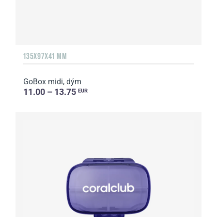
135Х97Х41 MM
GoBox midi, dým
11.00 – 13.75
EUR