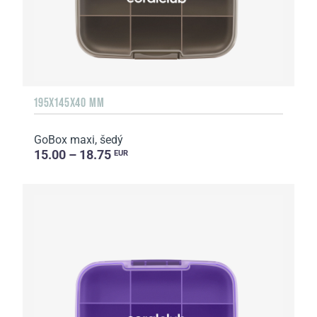
195X145X40 MM
GoBox maxi, šedý
15.00 – 18.75
EUR