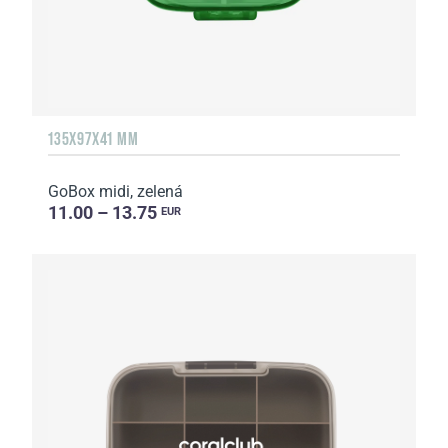
135Х97Х41 MM
GoBox midi, zelená
11.00 – 13.75
EUR